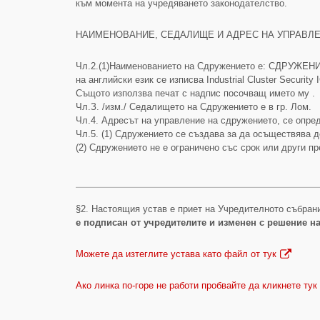
към момента на учредяването законодателство.
НАИМЕНОВАНИЕ, СЕДАЛИЩЕ И АДРЕС НА УПРАВЛЕ
Чл.2.(1)Наименованието на Сдружението е: СДРУЖ
на английски език се изписва Industrial Cluster Security 
Същото използва печат с надпис посочващ името му .
Чл.З. /изм./ Седалището на Сдружението е в гр. Лом.
Чл.4. Адресът на управление на сдружението, се опре
Чл.5. (1) Сдружението се създава за да осъществява д
(2) Сдружението не е ограничено със срок или други п
§2. Настоящия устав е приет на Учредителното събран
е подписан от учредителите и изменен с решение на
Можете да изтеглите устава като файл от тук
Ако линка по-горе не работи пробвайте да кликнете тук