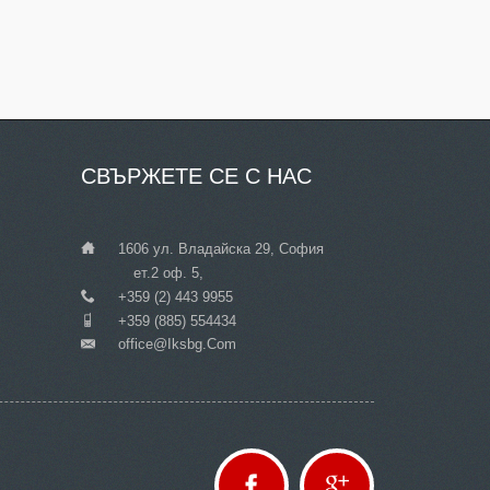
СВЪРЖЕТЕ
СЕ С НАС
___
1606 ул. Владайска 29, София
ет.2 оф. 5,
___
+359 (2) 443 9955
___
+359 (885) 554434
Office@iksbg.com
___