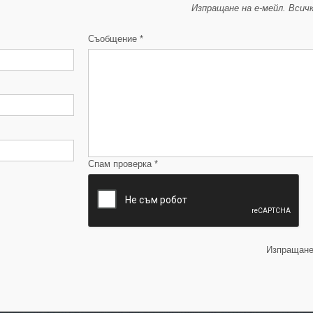
Изпращане на е-мейл. Всичк
Съобщение
*
Спам проверка
*
Изпращане