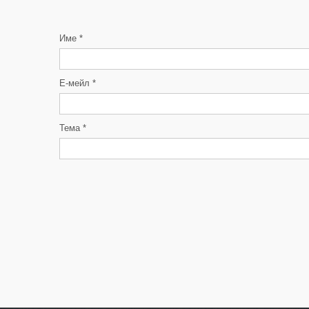
Име
*
Е-мейл
*
Тема
*