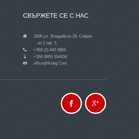
СВЪРЖЕТЕ
СЕ С НАС
___
1606 ул. Владайска 29, София
ет.2 оф. 5,
___
+359 (2) 443 9955
___
+359 (885) 554434
Office@iksbg.com
___