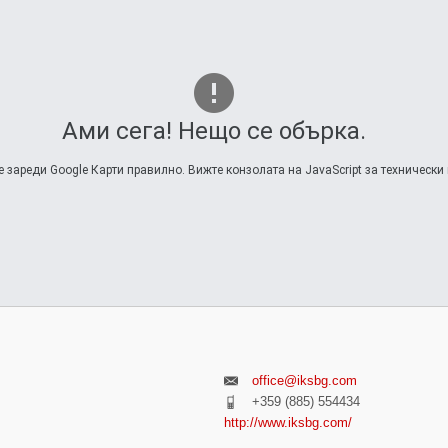
Ами сега! Нещо се обърка.
е зареди Google Карти правилно. Вижте конзолата на JavaScript за технически
office@iksbg.com
+359 (885) 554434
http://www.iksbg.com/