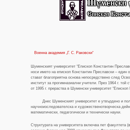
Военна академия „Г. С. Раковски“
Шуменският университет “Епископ Константин Преславс
носи името на епископ Константин Преславски – един 
стават благоприятна основа непосредствено след Освобо
институт за прогимназиални учители. През 1964 г. той 
от 1995 г. прераства в Шуменски университет “Епископ
Днес Шуменският университет е утвърдено и ползващ
научноизследователска и художественотворческа дейно
математически, педагогически и технически науки.
Структурата на университета включва пет факултета (в 