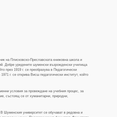
дник на Плисковско-Преславската книжовна школа и
одий. Добре уредените шуменски възрожденски училища
то през 1919 г. се преобразува в Педагогически
1971 г. се открива Висш педагогически институт, който
нни условия за провеждане на учебния процес, за
е, състоящ се от хуманитарни, природни,
). В Шуменския университет се обучават в редовна и