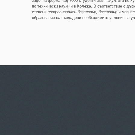
задочна форма над 7000 студенти във Факултета по ху
по технически науки и в Колежа. В съответствие с дъ
степени
професионален бакалавър, бакалавър
и
магис
образование са създадени необходимите условия за уче