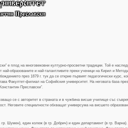
ки” е плод на многовековни културно-просветни традиции. Той е насле
от най-образованите и най-талантливите преки ученици на Кирил и Мет
ждението през 1879 г. тук да се открие първият педагогически курс, кой
става Факултет-филиал на Софийския университет. На неговата база през 
 Константин Преславски”.
о се с авторитет в страната и в чужбина висше училище със съвреме
ст. Неговите специалности обхващат универсума на висшето образовани
гр. Шумен), един колеж (в гр. Добрич) и един департамент (в гр. Варна