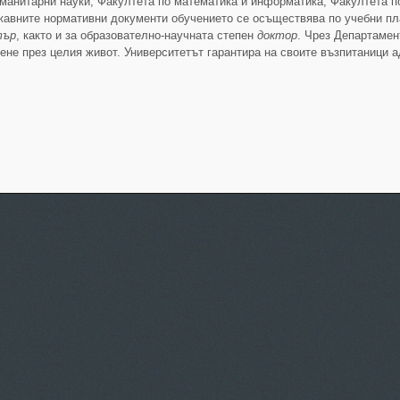
манитарни науки, Факултета по математика и информатика, Факултета п
ржавните нормативни документи обучението се осъществява по учебни п
тър
, както и за образователно-научната степен
доктор
. Чрез Департаме
не през целия живот. Университетът гарантира на своите възпитаници а