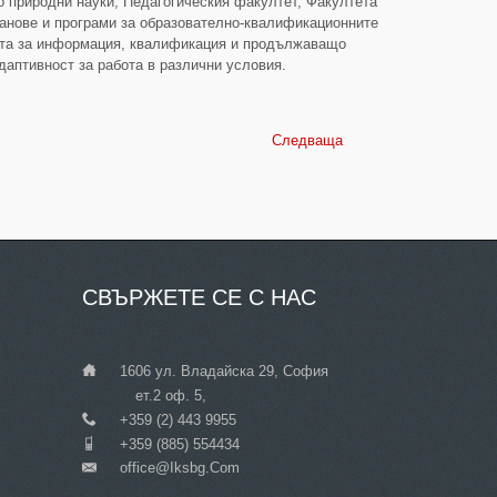
о природни науки, Педагогическия факултет, Факултета
ланове и програми за образователно-квалификационните
нта за информация, квалификация и продължаващо
даптивност за работа в различни условия.
Следваща
СВЪРЖЕТЕ
СЕ С НАС
___
1606 ул. Владайска 29, София
ет.2 оф. 5,
___
+359 (2) 443 9955
___
+359 (885) 554434
Office@iksbg.com
___