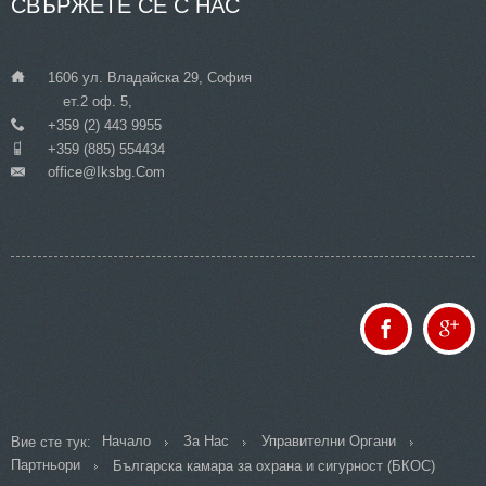
СВЪРЖЕТЕ
СЕ С НАС
___
1606 ул. Владайска 29, София
ет.2 оф. 5,
___
+359 (2) 443 9955
___
+359 (885) 554434
Office@iksbg.com
___
Начало
За Нас
Управителни Органи
Вие сте тук:
Партньори
Българска камара за охрана и сигурност (БКОС)